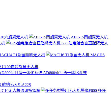
-20六旋翼无人机
AEE-15四旋翼无人机
人机
G25油电混合垂直起降无人
ACH4 T1系留照明无人机
MACH6
AU100自转旋翼无人机
AD800侦打诱一体化系统
航拍无人机A22S
UC10无人机通讯指挥车
多任