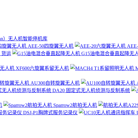
ian）无人机智能停机库
AEE-50四旋翼无人机
AEE
 货运
G15油电混合垂直起降无
XF600六旋翼系留无人机
M
AU300自转旋翼无人机
DA20 固定式无人机侦测与反制系统
机
Sparrow2航拍无人机
DSJ-P1胸牌式服务记录仪